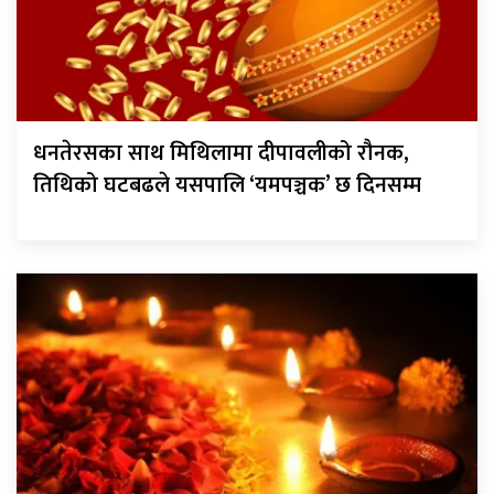
धनतेरसका साथ मिथिलामा दीपावलीको रौनक,
तिथिको घटबढले यसपालि ‘यमपञ्चक’ छ दिनसम्म