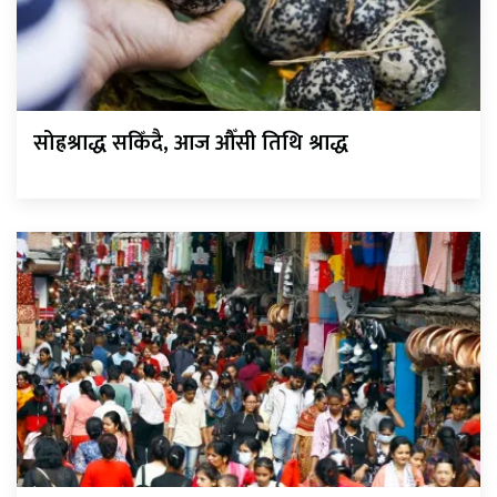
सोह्रश्राद्ध सकिँदै, आज औँसी तिथि श्राद्ध