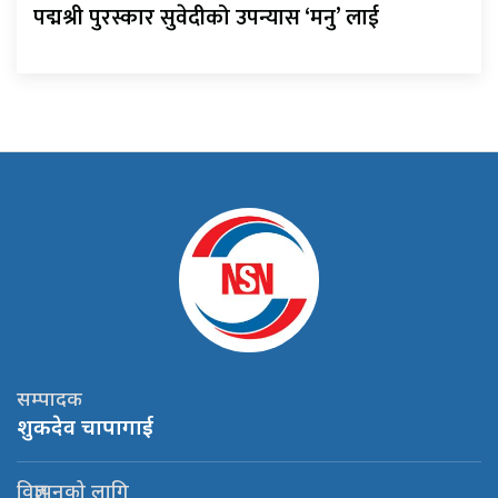
पद्मश्री पुरस्कार सुवेदीको उपन्यास ‘मनु’ लाई
सम्पादक
शुकदेव चापागाई
विज्ञापनको लागि