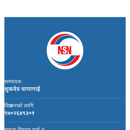
सम्पादक
शुकदेव चापागाई
विज्ञापनको लागि
९७०२६४९३०१