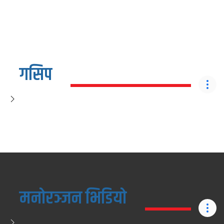
गसिप
मनोरञ्जन भिडियो