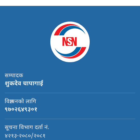
सम्पादक
शुकदेव चापागाई
विज्ञापनको लागि
९७०२६४९३०१
सूचना विभाग दर्ता नं.
४२१३-२०८०/२०८१