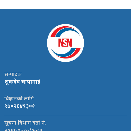
सम्पादक
शुकदेव चापागाई
विज्ञापनको लागि
९७०२६४९३०१
सूचना विभाग दर्ता नं.