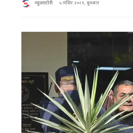
न्यूजस्टोरी
५ मंसिर २०८१, बुधबार