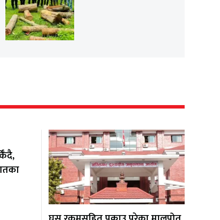
ँदै,
यातका
घुस रकमसहित पक्राउ परेका मालपोत