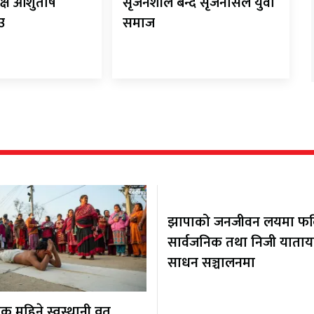
क्ष आशुतोष
सृजनशील बन्दै सृजनसिल युवा
ाउ
समाज
झापाको जनजीवन लयमा फर्कि
सार्वजनिक तथा निजी याता
साधन सञ्चालनमा
 महिने स्वस्थानी व्रत