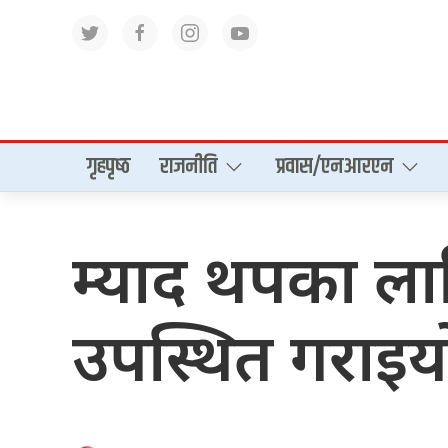
गृहपृष्‍ठ
राजनीति
प्रवास/एनआरएन
म्याद थपका लागि
उपस्थित गराइय