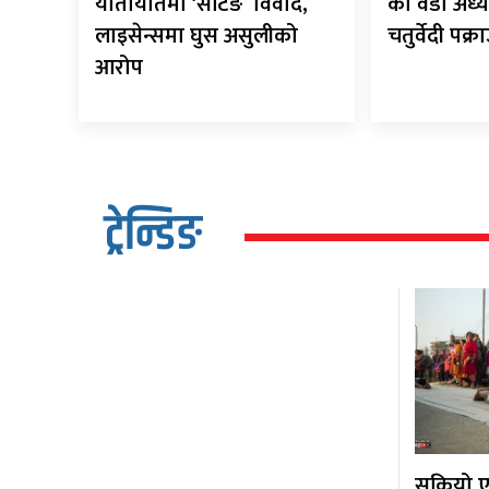
यातायातमा ‘सेटिङ’ विवाद,
का वडा अध्य
लाइसेन्समा घुस असुलीको
चतुर्वेदी पक्र
आरोप
ट्रेन्डिङ
सकियो एक