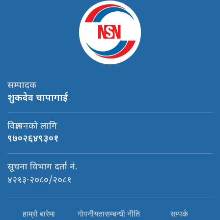
सम्पादक
शुकदेव चापागाई
विज्ञापनको लागि
९७०२६४९३०१
सूचना विभाग दर्ता नं.
४२१३-२०८०/२०८१
हाम्रो बारेमा
गोपनीयतासम्बन्धी नीति
सम्पर्क