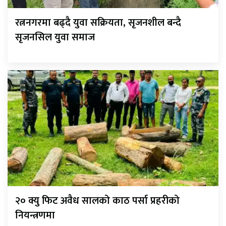
रत्ननगरमा बढ्दै युवा सक्रियता, सृजनशील बन्दै
सृजनसिल युवा समाज
२० क्यु फिट अवैध सालको काठ पर्सा प्रहरीको
नियन्त्रणमा