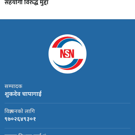
सहयोगी विरुद्ध मुद्दा
सम्पादक
शुकदेव चापागाई
विज्ञापनको लागि
९७०२६४९३०१