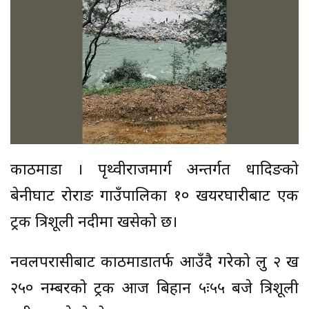
काठमाडौँ । पृथ्वीराजमार्ग अन्तर्गत धादिङको
बेनीघाट रोराङ गाउँपालिका १० खयरघारीबाट एक
ट्रक त्रिशूली नदीमा खसेको छ।
नवलपरासीबाट काठमाडौँतर्फ आउँदै गरेको लु २ ख
२५० नम्बरको ट्रक आज बिहान ५ः५५ बजे त्रिशूली