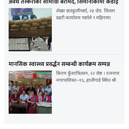
अवैध तस्करीको सामाग्री बरामद, सिमानाकामा कडाई
शेखर छतकुलीपर्सा, २४ जेठ जिल्ला
प्रहरी कार्यालय पर्साले ९ महिनामा
मानसिक स्वास्थ्य प्रवर्द्धन सम्बन्धी कार्यक्रम सम्पन्न
किरण कुँवरचितवन, २२ जेष्ठ । रत्ननगर
नगरपालिका–१६, हात्तीगाडे स्थित श्री