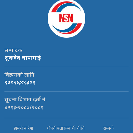
सम्पादक
शुकदेव चापागाई
विज्ञापनको लागि
९७०२६४९३०१
सूचना विभाग दर्ता नं.
४२१३-२०८०/२०८१
हाम्रो बारेमा
गोपनीयतासम्बन्धी नीति
सम्पर्क