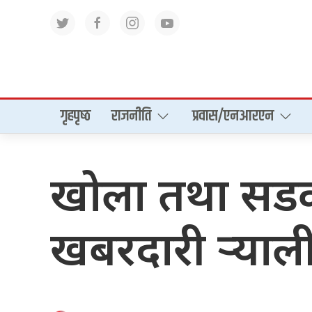
गृहपृष्‍ठ
राजनीति
प्रवास/एनआरएन
खोला तथा सडक म
खबरदारी र्‍याल