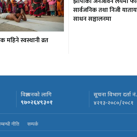
झापाको जनजीवन लयमा फर्कि
सार्वजनिक तथा निजी याता
साधन सञ्चालनमा
 महिने स्वस्थानी व्रत
विज्ञापनको लागि
सूचना विभाग दर्ता नं
९७०२६४९३०१
४२१३-२०८०/२०८१
्बन्धी नीति
सम्पर्क