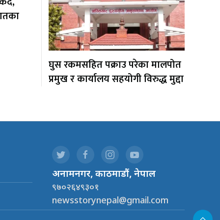
ँदै,
यातका
घुस रकमसहित पक्राउ परेका मालपोत
प्रमुख र कार्यालय सहयोगी विरुद्ध मुद्दा
.
अनामनगर, काठमाडौं, नेपाल
९७०२६४९३०१
newsstorynepal@gmail.com