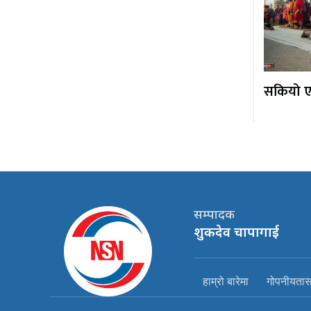
सकियो एक
सम्पादक
शुकदेव चापागाई
हाम्रो बारेमा
गोपनीयतासम