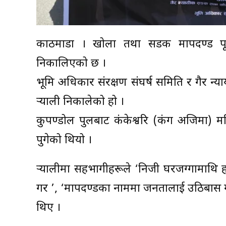
काठमाडौं । खोला तथा सडक मापदण्ड पूर्ण
निकालिएको छ ।
भूमि अधिकार संरक्षण संघर्ष समिति र गैर न
र्‍याली निकालेको हो ।
कुपण्डोल पुलबाट कंकेश्वरि (कंग अजिमा) म
पुगेको थियो ।
र्‍यालीमा सहभागीहरूले ‘निजी घरजग्गामाथि हस
गर ’, ‘मापदण्डका नाममा जनतालाई उठिबास गर्
थिए ।