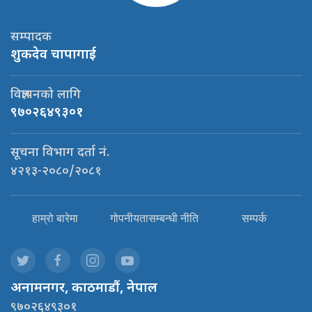
सम्पादक
शुकदेव चापागाई
विज्ञापनको लागि
९७०२६४९३०१
सूचना विभाग दर्ता नं.
४२१३-२०८०/२०८१
हाम्रो बारेमा
गोपनीयतासम्बन्धी नीति
सम्पर्क
अनामनगर, काठमाडौं, नेपाल
९७०२६४९३०१