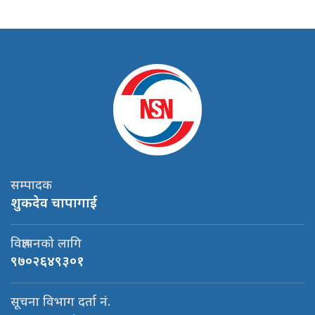
सम्पादक
शुकदेव चापागाई
विज्ञापनको लागि
९७०२६४९३०१
सूचना विभाग दर्ता नं.