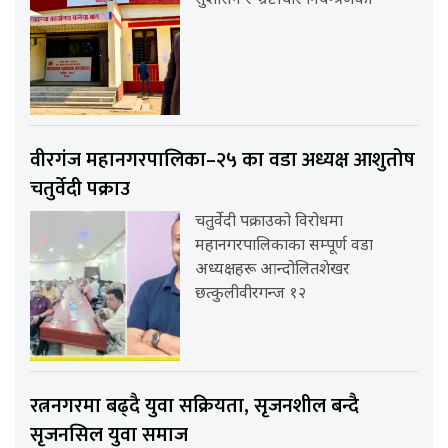
सुशासन र भ्रष्टाचार नियन्त्रणको
वीरगंज महानगरपालिका–२५ का वडा अध्यक्ष आशुतोष
चतुर्वेदी पक्राउ
चतुर्वेदी पक्राउको विरोधमा
महानगरपालिकाका सम्पूर्ण वडा
अध्यक्षहरू आन्दोलितशेखर
छत्कुलीवीरगन्ज १२
रत्ननगरमा बढ्दै युवा सक्रियता, सृजनशील बन्दै
सृजनसिल युवा समाज