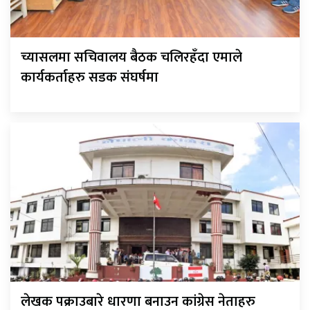
च्यासलमा सचिवालय बैठक चलिरहँदा एमाले
कार्यकर्ताहरु सडक संघर्षमा
लेखक पक्राउबारे धारणा बनाउन कांग्रेस नेताहरु