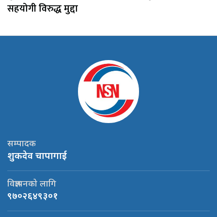
सहयोगी विरुद्ध मुद्दा
सम्पादक
शुकदेव चापागाई
विज्ञापनको लागि
९७०२६४९३०१