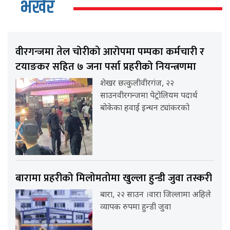
भर्खर
वीरगन्जमा तेल चोरीको आरोपमा पम्पका कर्मचारी र
टयाङकर सहित ७ जना पर्सा प्रहरीको नियन्त्रणमा
शेखर छत्कुलीवीरगंज, २२
साउनवीरगन्जमा पेट्रोलियम पदार्थ
बोकेका हवाई इन्धन ट्यांकरको
बारामा प्रहरीको मिलोमतोमा खुल्ला हुन्डी जुवा तस्करी
बारा, २२ साउन ।वारा जिल्लामा अहिले
व्यापक रुपमा हुन्डी जुवा