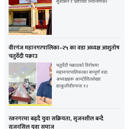
सुशासन र भ्रष्टाचार नियन्त्रणको
वीरगंज महानगरपालिका–२५ का वडा अध्यक्ष आशुतोष
चतुर्वेदी पक्राउ
चतुर्वेदी पक्राउको विरोधमा
महानगरपालिकाका सम्पूर्ण वडा
अध्यक्षहरू आन्दोलितशेखर
छत्कुलीवीरगन्ज १२
रत्ननगरमा बढ्दै युवा सक्रियता, सृजनशील बन्दै
सृजनसिल युवा समाज