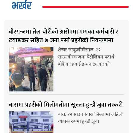
भर्खर
वीरगन्जमा तेल चोरीको आरोपमा पम्पका कर्मचारी र
टयाङकर सहित ७ जना पर्सा प्रहरीको नियन्त्रणमा
शेखर छत्कुलीवीरगंज, २२
साउनवीरगन्जमा पेट्रोलियम पदार्थ
बोकेका हवाई इन्धन ट्यांकरको
बारामा प्रहरीको मिलोमतोमा खुल्ला हुन्डी जुवा तस्करी
बारा, २२ साउन ।वारा जिल्लामा अहिले
व्यापक रुपमा हुन्डी जुवा