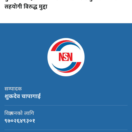
सहयोगी विरुद्ध मुद्दा
सम्पादक
शुकदेव चापागाई
विज्ञापनको लागि
९७०२६४९३०१