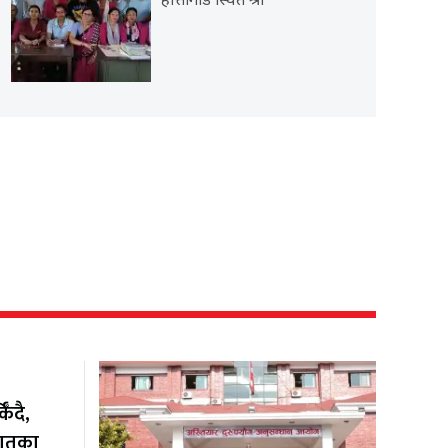
हात्तीगाडे स्थित श्री
ँदै,
यातका