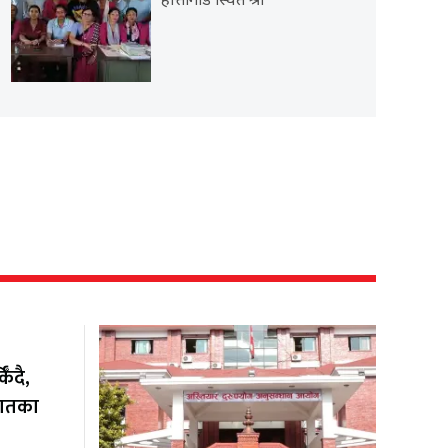
हात्तीगाडे स्थित श्री
ँदै,
यातका