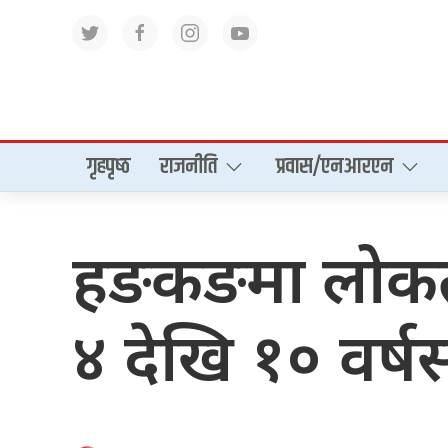
गृहपृष्‍ठ
राजनीति
प्रवास/एनआरएन
हङकङमा लोकतन्त
४ देखि १० वर्