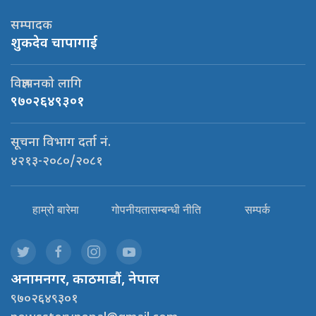
सम्पादक
शुकदेव चापागाई
विज्ञापनको लागि
९७०२६४९३०१
सूचना विभाग दर्ता नं.
४२१३-२०८०/२०८१
हाम्रो बारेमा
गोपनीयतासम्बन्धी नीति
सम्पर्क
अनामनगर, काठमाडौं, नेपाल
९७०२६४९३०१