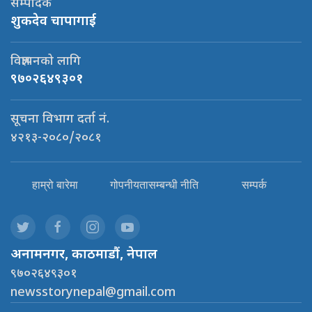
सम्पादक
शुकदेव चापागाई
विज्ञापनको लागि
९७०२६४९३०१
सूचना विभाग दर्ता नं.
४२१३-२०८०/२०८१
हाम्रो बारेमा
गोपनीयतासम्बन्धी नीति
सम्पर्क
अनामनगर, काठमाडौं, नेपाल
९७०२६४९३०१
newsstorynepal@gmail.com