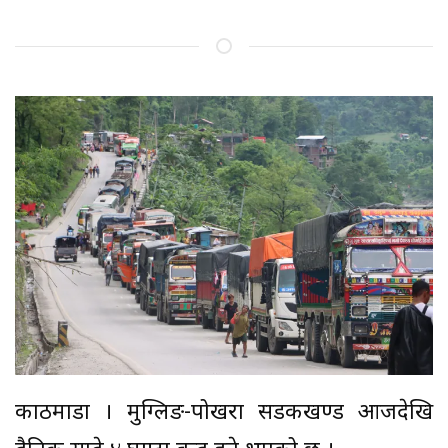
काठमाडौँ । मुग्लिङ-पोखरा सडकखण्ड आजदेखि