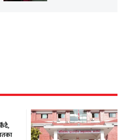
ँदै,
यातका