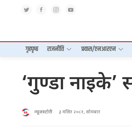
गृहपृष्‍ठ
राजनीति
प्रवास/एनआरएन
‘गुण्डा नाइके’ स
न्यूजस्टोरी
३ मंसिर २०८१, सोमबार