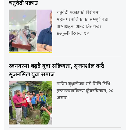
चतुर्वेदी पक्राउ
चतुर्वेदी पक्राउको विरोधमा
महानगरपालिकाका सम्पूर्ण वडा
अध्यक्षहरू आन्दोलितशेखर
छत्कुलीवीरगन्ज १२
रत्ननगरमा बढ्दै युवा सक्रियता, सृजनशील बन्दै
सृजनसिल युवा समाज
गाउँमा बृक्षारोपण संगै सिसि टिभि
हस्तान्तरणकिरण कुँवरचितवन, २८
असार ।