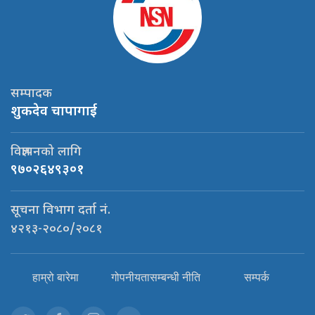
सम्पादक
शुकदेव चापागाई
विज्ञापनको लागि
९७०२६४९३०१
सूचना विभाग दर्ता नं.
४२१३-२०८०/२०८१
हाम्रो बारेमा
गोपनीयतासम्बन्धी नीति
सम्पर्क