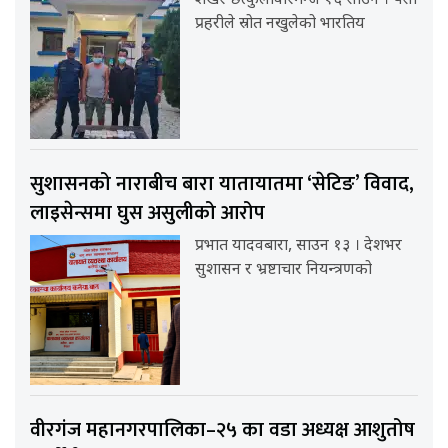
शेखर छत्कुलीवीरगन्ज १६ साउन । पर्सा
प्रहरीले स्रोत नखुलेको भारतिय
सुशासनको नाराबीच बारा यातायातमा ‘सेटिङ’ विवाद,
लाइसेन्समा घुस असुलीको आरोप
प्रभात यादवबारा, साउन १३ । देशभर
सुशासन र भ्रष्टाचार नियन्त्रणको
वीरगंज महानगरपालिका–२५ का वडा अध्यक्ष आशुतोष