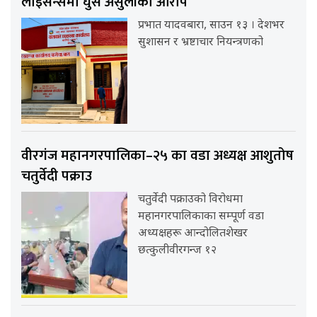
लाइसेन्समा घुस असुलीको आरोप
प्रभात यादवबारा, साउन १३ । देशभर
सुशासन र भ्रष्टाचार नियन्त्रणको
वीरगंज महानगरपालिका–२५ का वडा अध्यक्ष आशुतोष
चतुर्वेदी पक्राउ
चतुर्वेदी पक्राउको विरोधमा
महानगरपालिकाका सम्पूर्ण वडा
अध्यक्षहरू आन्दोलितशेखर
छत्कुलीवीरगन्ज १२